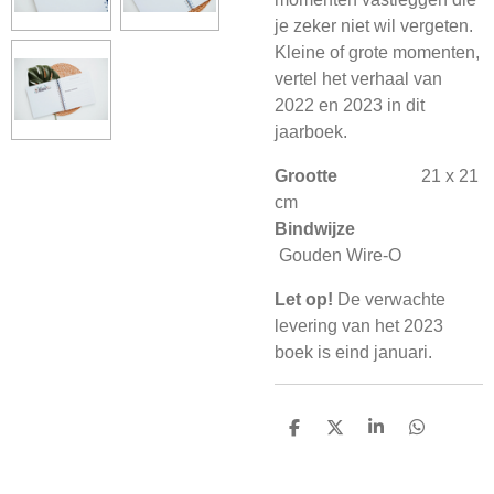
je zeker niet wil vergeten.
Kleine of grote momenten,
vertel het verhaal van
2022 en 2023 in dit
jaarboek.
Grootte
21 x 21
cm
Bindwijze
Gouden Wire-O
Let op!
De verwachte
levering van het 2023
boek is eind januari.
D
D
S
D
e
e
h
e
l
e
a
l
e
l
r
e