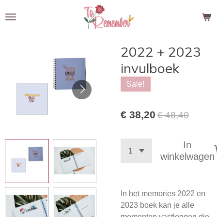
Ga
direct
naar
de
2022 + 2023
hoofdinhoud
invulboek
Sale!
€ 38,20
€ 48,40
In
winkelwagen
In het memories 2022 en
2023 boek kan je alle
momenten vastleggen die