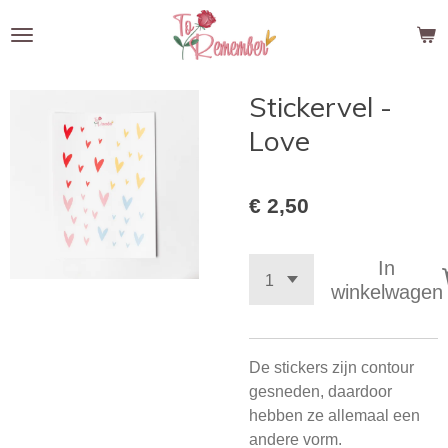
Ga
direct
naar
de
Stickervel -
hoofdinhoud
Love
€ 2,50
In
winkelwagen
De stickers zijn contour
gesneden, daardoor
hebben ze allemaal een
andere vorm.